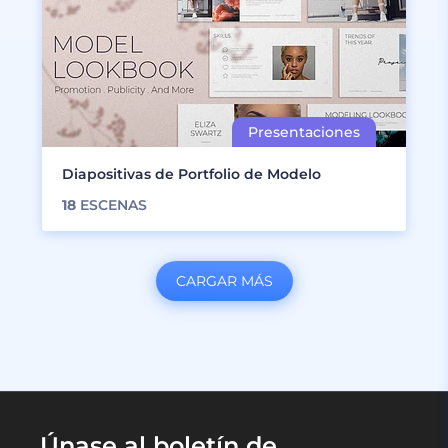
Diapositivas de Portfolio de Modelo
18
ESCENAS
CARGAR MÁS
Únase al boletín de