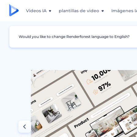
Videos IA
plantillas de video
Imágenes I
Would you like to change Renderforest language to English?
Gráficos
Negocio
Presentación de propue