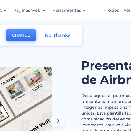
A
Páginas web
Herramientas
Precios
Ver
No, thanks
CHANGE
sta de Airbnb
Present
de Airb
Desbloquea el potencia
presentación de propue
imágenes impresionante
únicas. Esta plantilla fá
comunicación del encant
inversores, cautiva a vi
negocio en Airbnb hoy