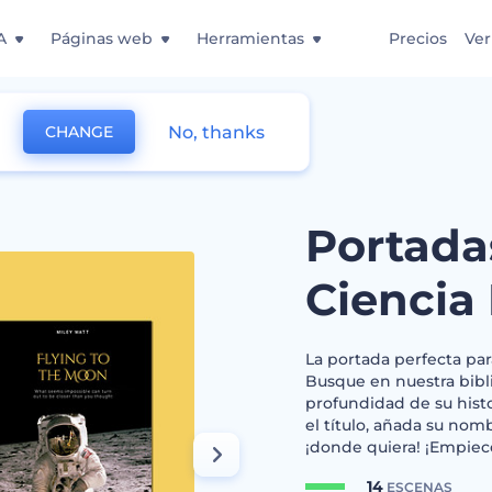
A
Páginas web
Herramientas
Precios
Ver
No, thanks
CHANGE
ibros de Ciencia Ficción
Portada
Ciencia 
La portada perfecta para
Busque en nuestra bibl
profundidad de su histor
el título, añada su nomb
¡donde quiera! ¡Empiece
14
ESCENAS