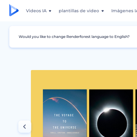
Videos IA
plantillas de video
Imágenes I
Would you like to change Renderforest language to English?
Gráficos
Portadas de libros
Portadas de L