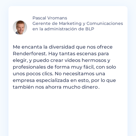
Pascal Vromans
Gerente de Marketing y Comunicaciones
en la administración de BLP
Me encanta la diversidad que nos ofrece
R
s
Renderforest. Hay tantas escenas para
m
elegir, y puedo crear videos hermosos y
l
o
profesionales de forma muy fácil, con solo
h
unos pocos clics. No necesitamos una
i
empresa especializada en esto, por lo que
R
también nos ahorra mucho dinero․
e
v
e
t
c
ar