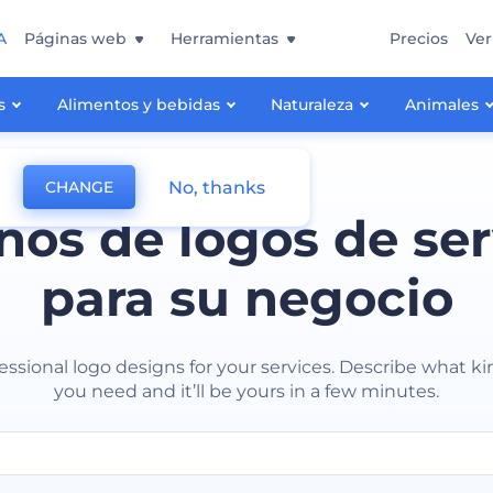
A
Páginas web
Herramientas
Precios
Ver
s
Alimentos y bebidas
Naturaleza
Animales
No, thanks
CHANGE
ños de logos de ser
para su negocio
essional logo designs for your services. Describe what ki
you need and it’ll be yours in a few minutes.