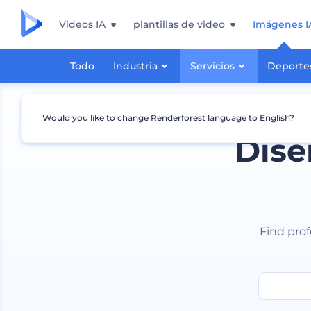
Videos IA
plantillas de video
Imágenes I
Todo
Industria
Servicios
Deporte
Would you like to change Renderforest language to English?
Dise
Find prof