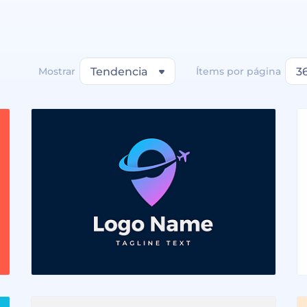
Mostrar
Tendencia
Ítems por página
3