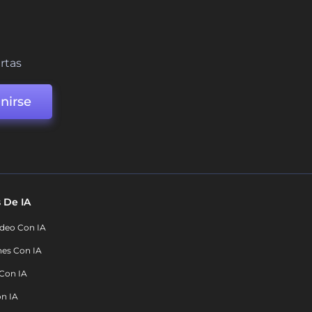
ertas
nirse
 De IA
deo Con IA
nes Con IA
 Con IA
on IA