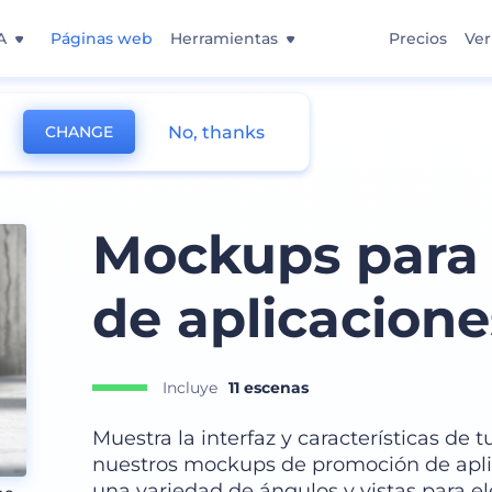
A
Páginas web
Herramientas
Precios
Ver
No, thanks
CHANGE
Mockups para
de aplicacione
Incluye
11 escenas
Muestra la interfaz y características de
nuestros mockups de promoción de apli
una variedad de ángulos y vistas para e