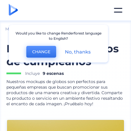
Mockups
Productos
Mockup de globos
Would you like to change Renderforest language
to English?
Mockup para globos
No, thanks
CHANGE
de cumpleaños
Incluye
9 escenas
Nuestros mockups de globos son perfectos para
pequeñas empresas que buscan promocionar sus
productos de una manera creativa y divertida. Comparte
tu producto o servicio en un ambiente festivo resaltando
el encanto de cada imagen. ¡Pruébalo hoy!