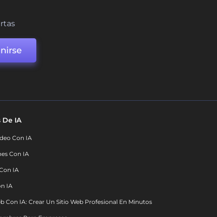
ertas
nirse
 De IA
deo Con IA
nes Con IA
 Con IA
on IA
b Con IA: Crear Un Sitio Web Profesional En Minutos