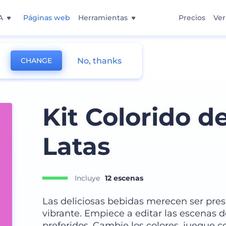
A
Páginas web
Herramientas
Precios
Ver
No, thanks
CHANGE
Kit Colorido 
Latas
Incluye
12 escenas
Las deliciosas bebidas merecen ser pre
vibrante. Empiece a editar las escenas 
preferidos. Cambie los colores, juegue 