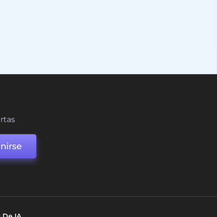
ertas
nirse
 De IA