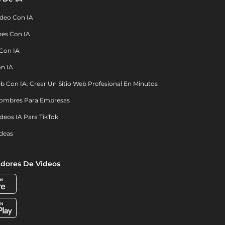
deo Con IA
nes Con IA
 Con IA
on IA
b Con IA: Crear Un Sitio Web Profesional En Minutos
ombres Para Empresas
deos IA Para TikTok
deas
dores De Videos