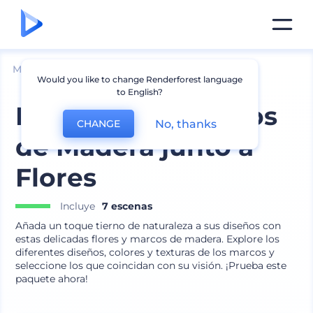
Mockups
Interior
Mockup de marcos
Would you like to change Renderforest language
to English?
Mockups de Marcos
No, thanks
CHANGE
de Madera junto a
Flores
Incluye
7 escenas
Añada un toque tierno de naturaleza a sus diseños con
estas delicadas flores y marcos de madera. Explore los
diferentes diseños, colores y texturas de los marcos y
seleccione los que coincidan con su visión. ¡Prueba este
paquete ahora!