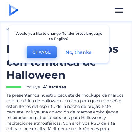
Mockups
Interior
Mockup de marcos
Would you like to change Renderforest language
to English?
Mockups de marcos
No, thanks
CHANGE
con temática de
Halloween
Incluye
41 escenas
Te presentamos nuestro paquete de mockups de marcos
con temática de Halloween, creado para que tus diseños
esten llenos del espíritu de la noche de brujas. Este
paquete incluye una colección de marcos embrujados
inspirados en patios decorados para Halloween y
habitaciones atmosféricas. Con archivos PSD de alta
calidad, personaliza fácilmente tus imágenes para