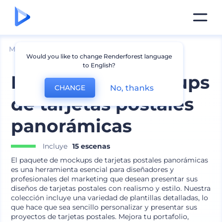
Mockups
Impresión
Mockup de Postal
Would you like to change Renderforest language
to English?
Paquete de mockups
No, thanks
CHANGE
de tarjetas postales
panorámicas
Incluye
15 escenas
El paquete de mockups de tarjetas postales panorámicas
es una herramienta esencial para diseñadores y
profesionales del marketing que desean presentar sus
diseños de tarjetas postales con realismo y estilo. Nuestra
colección incluye una variedad de plantillas detalladas, lo
que hace que sea sencillo personalizar y presentar sus
proyectos de tarjetas postales. Mejora tu portafolio,