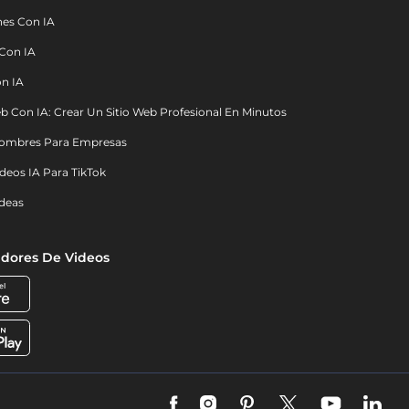
nes Con IA
 Con IA
on IA
b Con IA: Crear Un Sitio Web Profesional En Minutos
ombres Para Empresas
deos IA Para TikTok
deas
dores De Videos