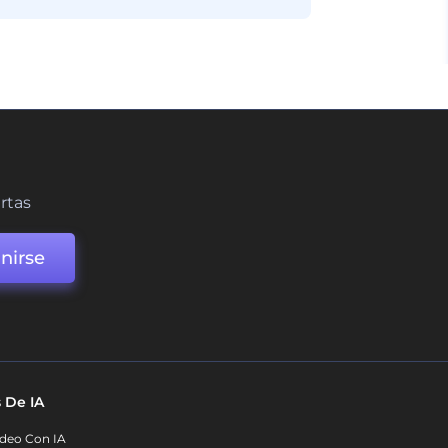
ertas
nirse
 De IA
deo Con IA