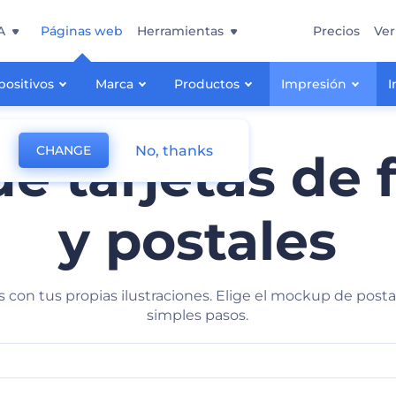
A
Páginas web
Herramientas
Precios
Ver
positivos
Marca
Productos
Impresión
I
No, thanks
CHANGE
 tarjetas de f
y postales
as con tus propias ilustraciones. Elige el mockup de pos
simples pasos.