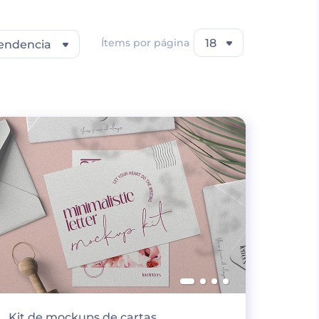
Ítems por página
18
endencia
Kit de mockups de cartas