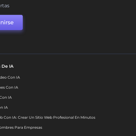
ertas
nirse
 De IA
deo Con IA
nes Con IA
 Con IA
on IA
b Con IA: Crear Un Sitio Web Profesional En Minutos
ombres Para Empresas