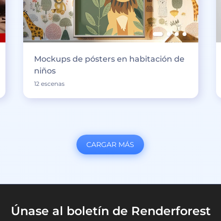
Mockups de pósters en habitación de
niños
12 escenas
CARGAR MÁS
Únase al boletín de Renderforest