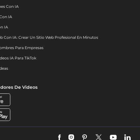
nes Con IA
 Con IA
on IA
b Con IA: Crear Un Sitio Web Profesional En Minutos
ombres Para Empresas
deos IA Para TikTok
deas
dores De Videos