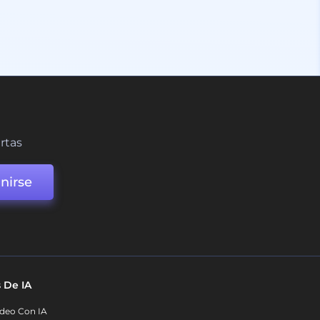
ertas
nirse
 De IA
deo Con IA