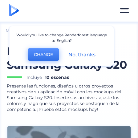
Mockups
Dispositivos
Mockup de Android
Would you like to change Renderforest language
to English?
Mockups de
No, thanks
CHANGE
Samsung Galaxy S20
Incluye
10 escenas
Presente las funciones, diseños u otros proyectos
creativos de su aplicación móvil con los mockups del
Samsung Galaxy S20. Inserte sus archivos, ajuste los
colores y haga que sus proyectos se destaquen de la
competencia. ¡Pruebe estos mockups hoy!