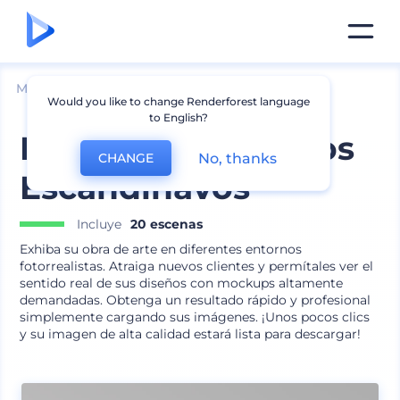
Mockups
Interior
Mockup de arte de parted
Would you like to change Renderforest language
to English?
Mockups de Marcos
No, thanks
CHANGE
Escandinavos
Incluye
20 escenas
Exhiba su obra de arte en diferentes entornos
fotorrealistas. Atraiga nuevos clientes y permítales ver el
sentido real de sus diseños con mockups altamente
demandadas. Obtenga un resultado rápido y profesional
simplemente cargando sus imágenes. ¡Unos pocos clics
y su imagen de alta calidad estará lista para descargar!