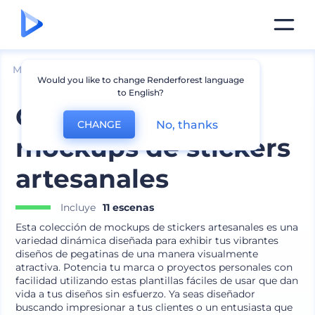
Mockups
Impresión
Mockup de Pegatinas
Would you like to change Renderforest language
to English?
Colección de
No, thanks
CHANGE
mockups de stickers
artesanales
Incluye
11 escenas
Esta colección de mockups de stickers artesanales es una
variedad dinámica diseñada para exhibir tus vibrantes
diseños de pegatinas de una manera visualmente
atractiva. Potencia tu marca o proyectos personales con
facilidad utilizando estas plantillas fáciles de usar que dan
vida a tus diseños sin esfuerzo. Ya seas diseñador
buscando impresionar a tus clientes o un entusiasta que