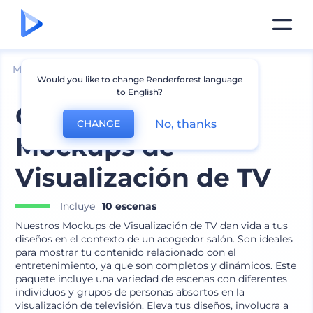
Mockups
Dispositivos
Mockup de TV
Would you like to change Renderforest language
to English?
Compilación de
No, thanks
CHANGE
Mockups de
Visualización de TV
Incluye
10 escenas
Nuestros Mockups de Visualización de TV dan vida a tus
diseños en el contexto de un acogedor salón. Son ideales
para mostrar tu contenido relacionado con el
entretenimiento, ya que son completos y dinámicos. Este
paquete incluye una variedad de escenas con diferentes
individuos y grupos de personas absortos en la
visualización de televisión. Eleva tus diseños, involucra a