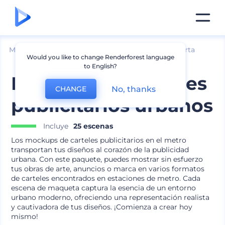
Mockups
Marca
Mockup de cartelera y pancarta
Would you like to change Renderforest language
to English?
Mockups de carteles
No, thanks
CHANGE
publicitarios urbanos
Incluye
25 escenas
Los mockups de carteles publicitarios en el metro
transportan tus diseños al corazón de la publicidad
urbana. Con este paquete, puedes mostrar sin esfuerzo
tus obras de arte, anuncios o marca en varios formatos
de carteles encontrados en estaciones de metro. Cada
escena de maqueta captura la esencia de un entorno
urbano moderno, ofreciendo una representación realista
y cautivadora de tus diseños. ¡Comienza a crear hoy
mismo!