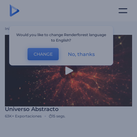
Inicio
Plantillas
Universo Abstracto
Would you like to change Renderforest language
to English?
No, thanks
CHANGE
Universo Abstracto
63K+
Exportaciones
15 segs.