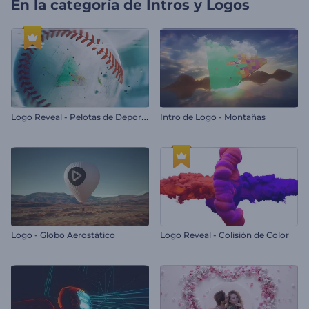
En la categoría de
Intros y Logos
L
ogo Reveal - Pelotas de Deportes 3D
Intro de Logo - Montañas
Logo - Globo Aerostático
Logo Reveal - Colisión de Color