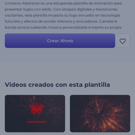
Universo Abstracto es una estupenda plantilla de animación para
presentar logos con estilo. Con sinapsis digitales y transiciones
oscilantes, esta plantilla muestra su logo envuelto en tecnología
futurista y efectos de sonido intensos y evocadores. Cambie la
banda sonora subiendo música personalizada e inserte su propia
imagen para ver cómo queda su logo en el Universo Abstracto con
nuestro creador de videos.
Crear Ahora
Videos creados con esta plantilla