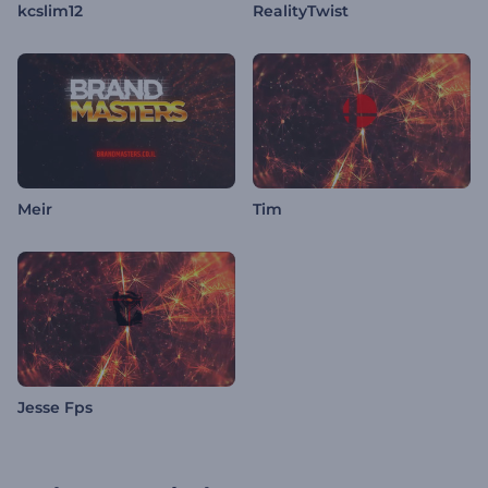
kcslim12
RealityTwist
Meir
Tim
Jesse Fps