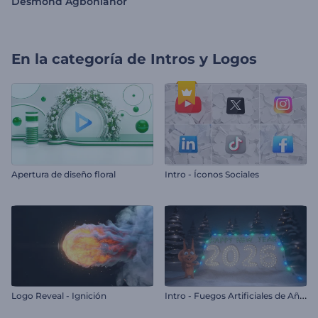
Desmond Agbonlahor
En la categoría de
Intros y Logos
Apertura de diseño floral
Intro - Íconos Sociales
I
ntro - Fuegos Artificiales de Año Nuevo de Rendy
Logo Reveal - Ignición