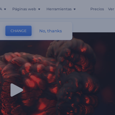
A
Páginas web
Herramientas
Precios
Ver
No, thanks
CHANGE