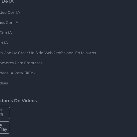
 De IA
deo Con IA
nes Con IA
 Con IA
on IA
b Con IA: Crear Un Sitio Web Profesional En Minutos
ombres Para Empresas
deos IA Para TikTok
deas
dores De Videos