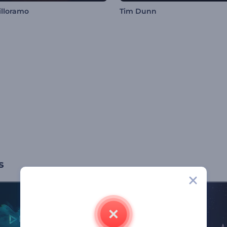
illoramo
Tim Dunn
s