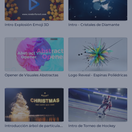
Intro Explosión Emoji 3D
Intro - Cristales de Diamante
Opener de Visuales Abstractas
Logo Reveal - Espinas Poliédricas
I
ntroducción árbol de partículas brillantes
Intro de Torneo de Hockey