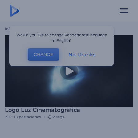
Inicio
Plantillas
Logo Luz Cinematográfica
Would you like to change Renderforest language
to English?
No, thanks
CHANGE
Logo Luz Cinematográfica
71K+
Exportaciones
12 segs.