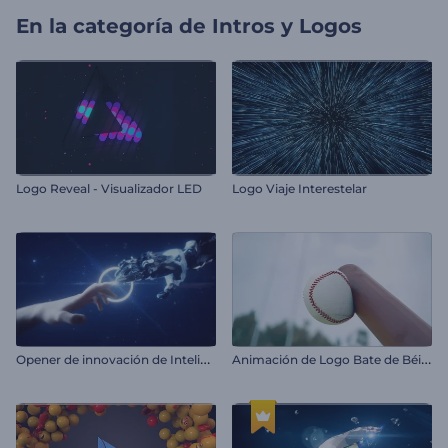
En la categoría de
Intros y Logos
Logo Reveal - Visualizador LED
Logo Viaje Interestelar
O
pener de innovación de Inteligencia Artificial
A
nimación de Logo Bate de Béisbol