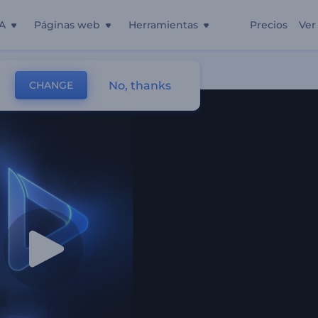
A
Páginas web
Herramientas
Precios
Ver
No, thanks
CHANGE