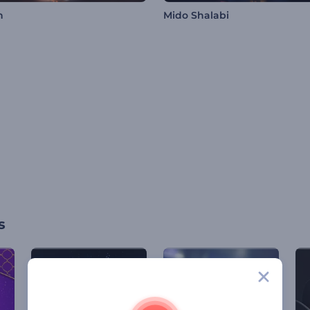
n
Mido Shalabi
s