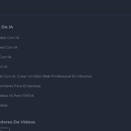
 De IA
deo Con IA
nes Con IA
 Con IA
on IA
b Con IA: Crear Un Sitio Web Profesional En Minutos
ombres Para Empresas
deos IA Para TikTok
deas
dores De Videos