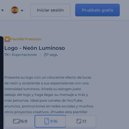
Iniciar sesión
Pruébalo gratis
Plantilla Premium
Logo - Neón Luminoso
7K+
Exportaciones
7 segs.
Presente su logo con un reluciente efecto de luces
de neón y sorprenda a sus espectadores con una
intensidad luminosa. Añada su eslogan justo
debajo del logo y haga llegar su mensaje a más y
más personas. Ideal para canales de YouTube,
anuncios, promociones en redes sociales y muchos
otros proyectos creativos. ¡Pruebe esta plantilla!
16:9
9:16
1:1