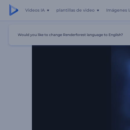
Videos IA
plantillas de video
Imágenes I
Inicio
Plantillas
Logo - Neón Luminoso
Would you like to change Renderforest language to English?