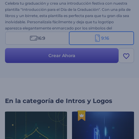
Celebra tu graduación y crea una introducción festiva con nuestra
plantilla "Introducción para el Día de la Graduación". Con una pila de
libros y un birrete, esta plantilla es perfecta para que tu gran día sea
inolvidable. Personalízala fácilmente y deja que tu logotipo
aparezca elegantemente enmarcado por los símbolos del
aprendizaje y el éxito. Ideal para ceremonias de graduación, vídeos
16:9
9:16
escolares, presentaciones y proyectos educativos. ¡Crea ahora y haz
que tu historia de graduación sea inolvidable!
Crear Ahora
En la categoría de
Intros y Logos