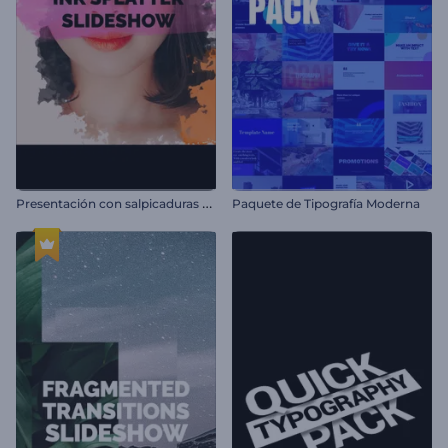
P
resentación con salpicaduras de tinta
Paquete de Tipografía Moderna