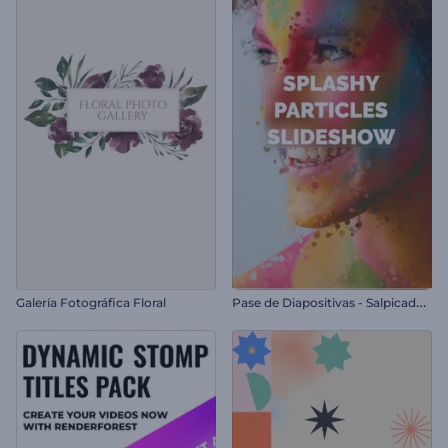
P
ase de Diapositivas - Salpicadura de Partículas
Galería Fotográfica Floral