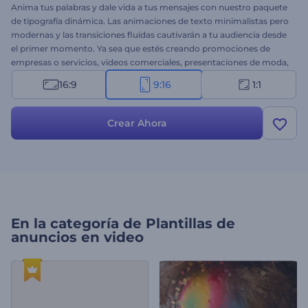
Anima tus palabras y dale vida a tus mensajes con nuestro paquete
de tipografía dinámica. Las animaciones de texto minimalistas pero
modernas y las transiciones fluidas cautivarán a tu audiencia desde
el primer momento. Ya sea que estés creando promociones de
empresas o servicios, videos comerciales, presentaciones de moda,
anuncios dinámicos o cualquier otro proyecto, esta plantilla versátil
16:9
9:16
1:1
es la elección perfecta. Selecciona las escenas y personalízalas con
tus textos, archivos multimedia y música de fondo. ¡Comienza a
crear ahora!
Crear Ahora
En la categoría de
Plantillas de
anuncios en video