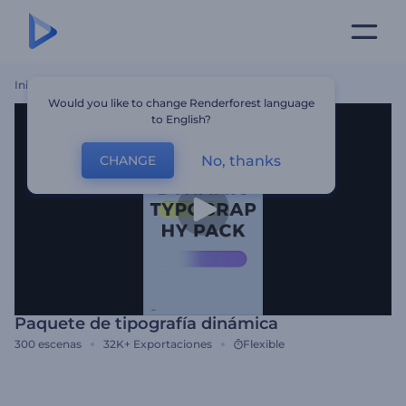
Inicio
Plantillas
Paquete De Tipografía Dinámica
Would you like to change Renderforest language
to English?
No, thanks
CHANGE
Paquete de tipografía dinámica
300
escenas
32K+
Exportaciones
Flexible