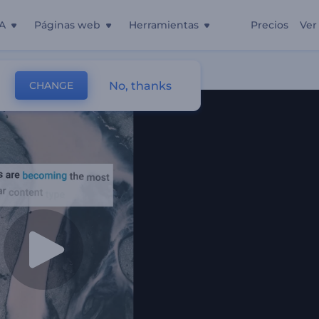
A
Páginas web
Herramientas
Precios
Ver
No, thanks
CHANGE