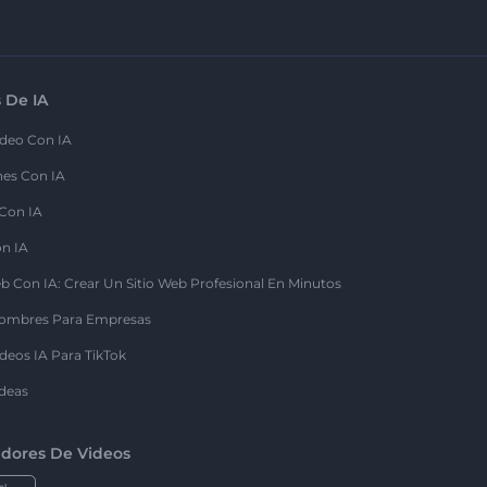
 De IA
deo Con IA
nes Con IA
 Con IA
on IA
b Con IA: Crear Un Sitio Web Profesional En Minutos
ombres Para Empresas
deos IA Para TikTok
deas
dores De Videos