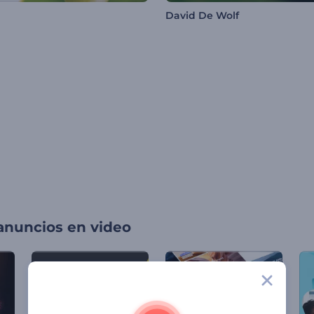
David De Wolf
 anuncios en video