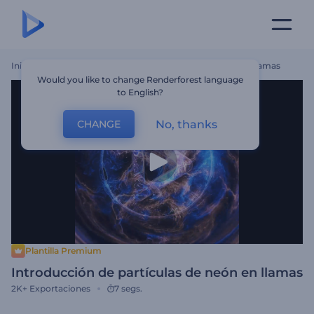
Inicio
Plantillas
Introducción De Partículas De Neón En Llamas
Would you like to change Renderforest language
to English?
No, thanks
CHANGE
Plantilla Premium
Introducción de partículas de neón en llamas
2K+
Exportaciones
7 segs.