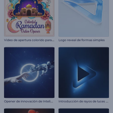
V
ideo de apertura colorido para Ramadán
Logo reveal de formas simples
O
pener de innovación de Inteligencia Artificial
I
ntroducción de rayos de luces de neón