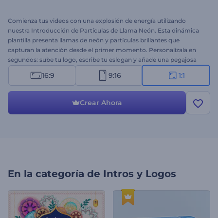
Comienza tus videos con una explosión de energía utilizando
nuestra Introducción de Partículas de Llama Neón. Esta dinámica
plantilla presenta llamas de neón y partículas brillantes que
capturan la atención desde el primer momento. Personalízala en
segundos: sube tu logo, escribe tu eslogan y añade una pegajosa
pista musical de fondo. Perfecta para presentaciones de empresas
16:9
9:16
1:1
tecnológicas, promociones de productos o servicios, aperturas de
presentaciones, intros o outros de canales, comerciales y más.
¡Crea ahora!
Crear Ahora
En la categoría de
Intros y Logos