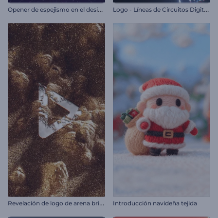
O
pener de espejismo en el desierto
L
ogo - Líneas de Circuitos Digitales
R
evelación de logo de arena brillante
Introducción navideña tejida