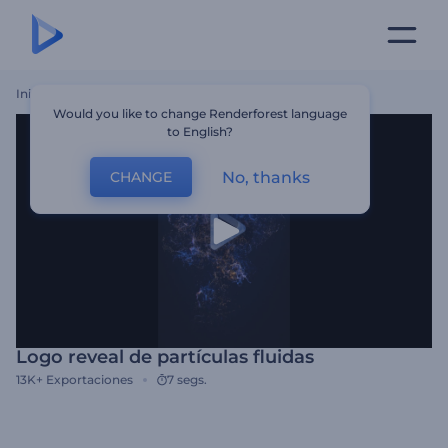
Inicio
Plantillas
Logo Reveal De Partículas Fluidas
Would you like to change Renderforest language
to English?
No, thanks
CHANGE
Logo reveal de partículas fluidas
13K+
Exportaciones
7 segs.