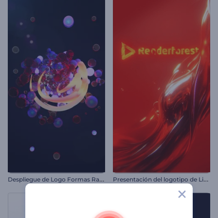
D
espliegue de Logo Formas Radiantes
P
resentación del logotipo de Liquid Fusion