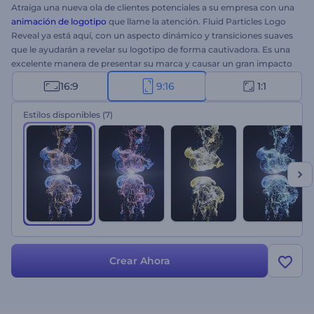
Atraiga una nueva ola de clientes potenciales a su empresa con una
animación de logotipo
que llame la atención. Fluid Particles Logo
Reveal ya está aquí, con un aspecto dinámico y transiciones suaves
que le ayudarán a revelar su logotipo de forma cautivadora. Es una
excelente manera de presentar su marca y causar un gran impacto
en su público objetivo. Solo necesita subir su logotipo, escribir su
16:9
9:16
1:1
eslogan y esperar unos minutos para obtener una introducción de
logotipo animada profesionalmente. Ideal para promociones de
Estilos disponibles
(7)
nuevas marcas, presentaciones de empresas, anuncios de
televisión, presentaciones de productos y mucho más. ¡Pruébelo
ahora!
Crear Ahora