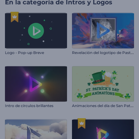
En la categoría de
Intros y Logos
R
evelación del logotipo de Pastel Art
Logo - Pop-up Breve
A
nimaciones del día de San Patricio
Intro de círculos brillantes