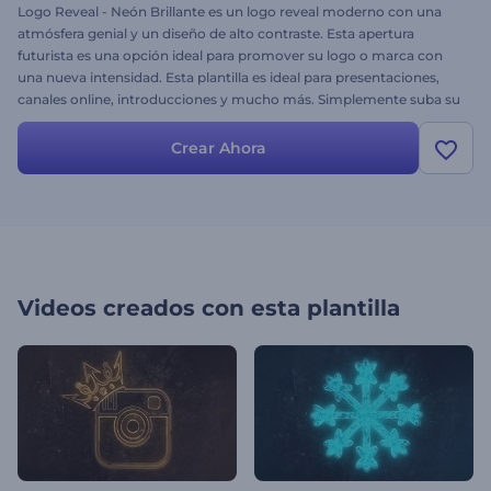
Logo Reveal - Neón Brillante es un logo reveal moderno con una
atmósfera genial y un diseño de alto contraste. Esta apertura
futurista es una opción ideal para promover su logo o marca con
una nueva intensidad. Esta plantilla es ideal para presentaciones,
canales online, introducciones y mucho más. Simplemente suba su
logo, elija su música y obtenga una animación de logo en minutos.
Pruébelo hoy mismo de forma gratuita.
Crear Ahora
Videos creados con esta plantilla