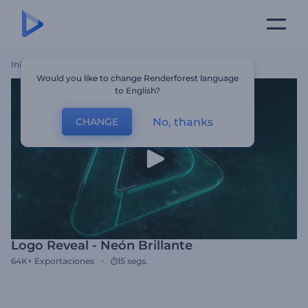
Inicio
Plantillas
Logo Reveal - Neón Brillante
Would you like to change Renderforest language
to English?
No, thanks
CHANGE
Logo Reveal - Neón Brillante
64K+
Exportaciones
15 segs.