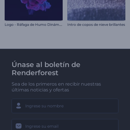
L
ogo - Ráfaga de Humo Dinámico
Intro de copos de nieve brillantes
Únase al boletín de
Renderforest
Sea de los primeros en recibir nuestras
últimas noticias y ofertas