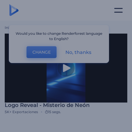
Inicio
Plantillas
Logo Reveal - Misterio De Neón
Would you like to change Renderforest language
to English?
No, thanks
CHANGE
Logo Reveal - Misterio de Neón
5K+
Exportaciones
15 segs.