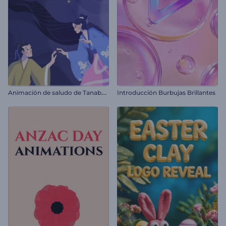
A
nimación de saludo de Tanabata
Introducción Burbujas Brillantes