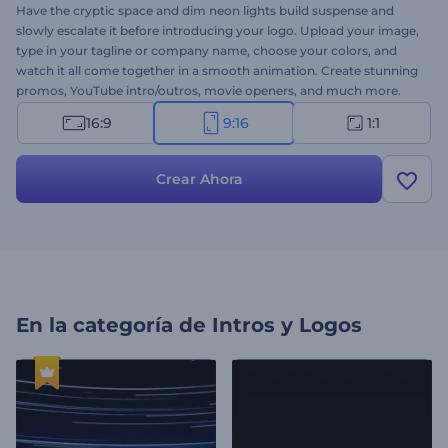
Have the cryptic space and dim neon lights build suspense and
slowly escalate it before introducing your logo. Upload your image,
type in your tagline or company name, choose your colors, and
watch it all come together in a smooth animation. Create stunning
promos, YouTube intro/outros, movie openers, and much more.
Try today!
16:9
9:16
1:1
Crear Ahora
En la categoría de
Intros y Logos