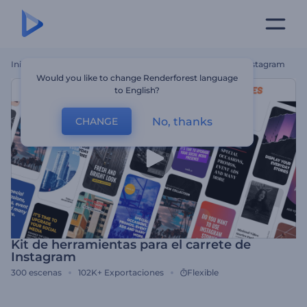
Inicio
Plantillas
Kit De Herramientas Para El Carrete De Instagram
Would you like to change Renderforest language
to English?
No, thanks
CHANGE
Kit de herramientas para el carrete de
Instagram
300
escenas
102K+
Exportaciones
Flexible