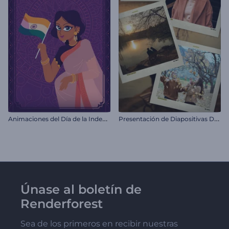
A
nimaciones del Día de la Independencia de la India
P
resentación de Diapositivas Deslizantes
Únase al boletín de
Renderforest
Sea de los primeros en recibir nuestras