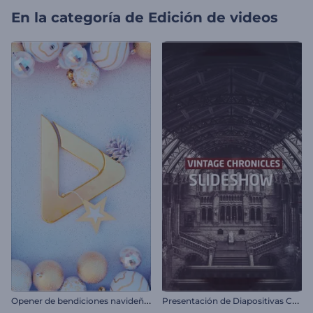
En la categoría de
Edición de videos
O
pener de bendiciones navideñas
P
resentación de Diapositivas Crónicas Vintage