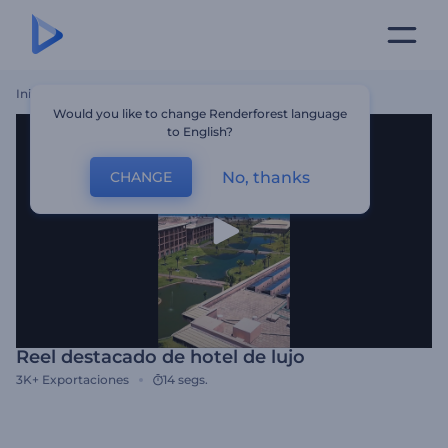
Inicio
Plantillas
Reel Destacado De Hotel De Lujo
Would you like to change Renderforest language
to English?
No, thanks
CHANGE
Reel destacado de hotel de lujo
3K+
Exportaciones
14 segs.