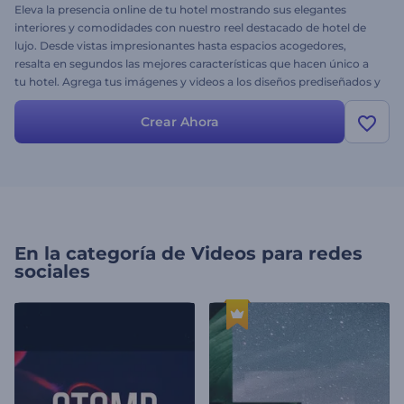
Eleva la presencia online de tu hotel mostrando sus elegantes
interiores y comodidades con nuestro reel destacado de hotel de
lujo. Desde vistas impresionantes hasta espacios acogedores,
resalta en segundos las mejores características que hacen único a
tu hotel. Agrega tus imágenes y videos a los diseños prediseñados y
elige música de fondo para inspirar a futuros huéspedes. ¡Crea el
tuyo ahora y convierte tu hotel en la opción favorita para los
Crear Ahora
viajeros!
En la categoría de
Videos para redes
sociales