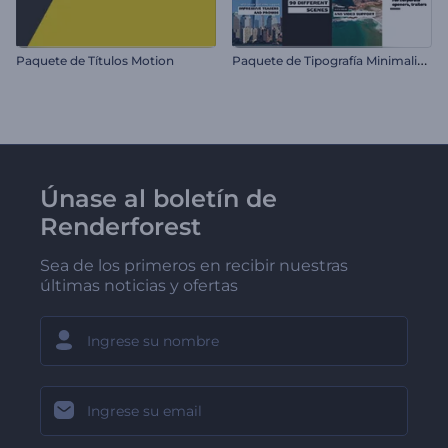
P
aquete de Tipografía Minimalista
Paquete de Títulos Motion
Únase al boletín de
Renderforest
Sea de los primeros en recibir nuestras
últimas noticias y ofertas