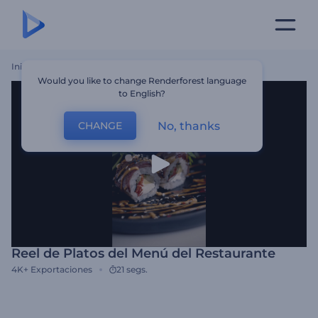
Inicio
Plantillas
Reel De Platos Del Menú Del Restaurante
Would you like to change Renderforest language
to English?
No, thanks
CHANGE
Reel de Platos del Menú del Restaurante
4K+
Exportaciones
21 segs.