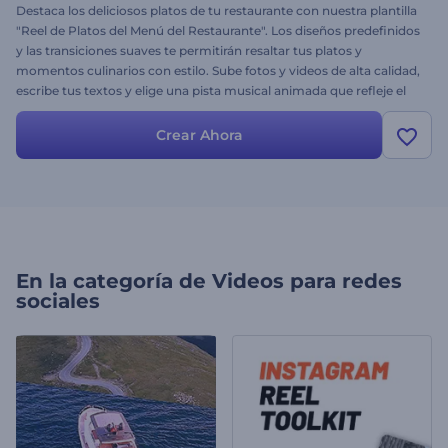
Destaca los deliciosos platos de tu restaurante con nuestra plantilla
"Reel de Platos del Menú del Restaurante". Los diseños predefinidos
y las transiciones suaves te permitirán resaltar tus platos y
momentos culinarios con estilo. Sube fotos y videos de alta calidad,
escribe tus textos y elige una pista musical animada que refleje el
ambiente de tu restaurante. ¡Crea y comparte ahora para atraer la
atención de los amantes de la comida en todas las plataformas
Crear Ahora
sociales!
En la categoría de
Videos para redes
sociales