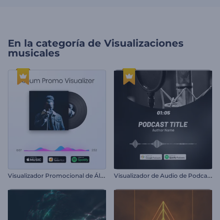
En la categoría de
Visualizaciones
musicales
V
isualizador Promocional de Álbum
V
isualizador de Audio de Podcast