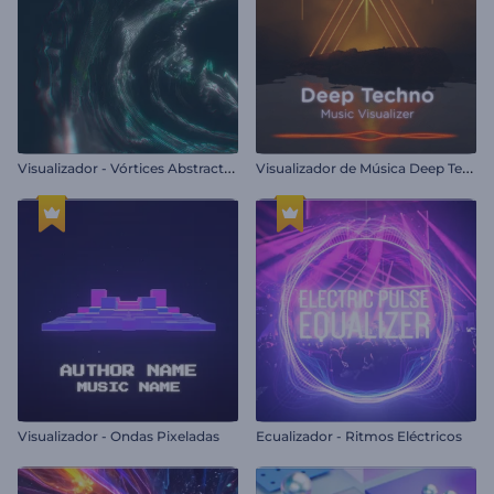
V
isualizador - Vórtices Abstractos
V
isualizador de Música Deep Techno
Visualizador - Ondas Pixeladas
Ecualizador - Ritmos Eléctricos