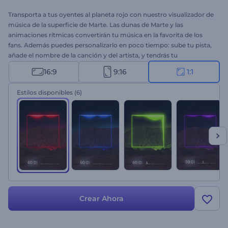
Transporta a tus oyentes al planeta rojo con nuestro visualizador de
música de la superficie de Marte. Las dunas de Marte y las
animaciones rítmicas convertirán tu música en la favorita de los
fans. Además puedes personalizarlo en poco tiempo: sube tu pista,
añade el nombre de la canción y del artista, y tendrás tu
visualizador listo en segundos. Perfecto para eventos en vivo,
16:9
9:16
1:1
canales de música en YouTube, plataformas de redes sociales,
shows musicales y más. ¡Crea ahora y mantén a tus oyentes
Estilos disponibles
(6)
enganchados de principio a fin!
Crear Ahora