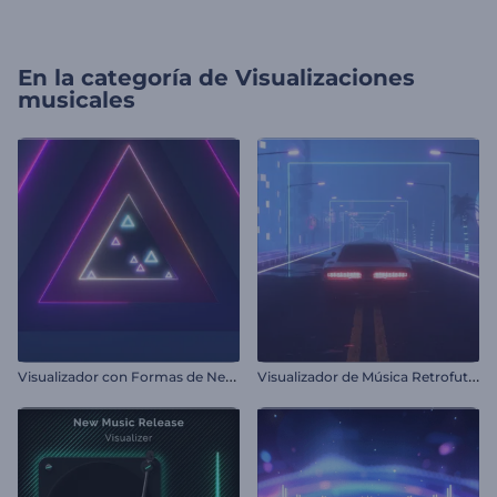
En la categoría de
Visualizaciones
musicales
V
isualizador con Formas de Neón Pulsantes
V
isualizador de Música Retrofuturista