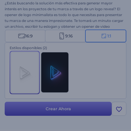
¿Estás buscando la solución más efectiva para generar mayor
interés en los proyectos de tu marca a través de un logo reveal? El
opener de logo minimalista es todo lo que necesitas para presentar
tu marca de una manera impresionate. Te tomará un minuto cargar
un archivo, escribir tu eslogan y obtener un opener de video
profesional. Utilízalo para promociones de productos,
16:9
9:16
1:1
presentaciones de empresas, aperturas de exposiciones,
comerciales de televisión y muchos proyectos más. ¡Tu opener de
Estilos disponibles
(2)
logo minimalista está a solo un clic de distancia!
Crear Ahora