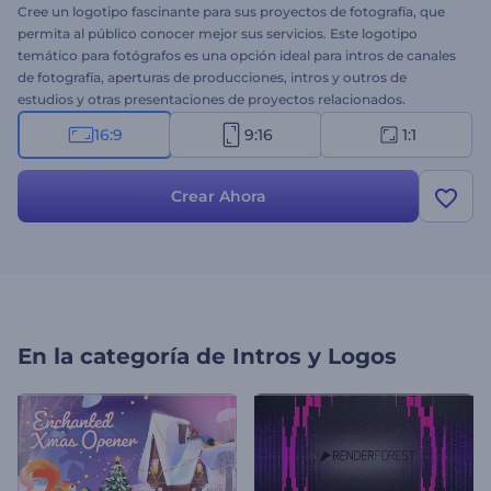
Cree un logotipo fascinante para sus proyectos de fotografía, que
permita al público conocer mejor sus servicios. Este logotipo
temático para fotógrafos es una opción ideal para intros de canales
de fotografía, aperturas de producciones, intros y outros de
estudios y otras presentaciones de proyectos relacionados.
Simplemente arrastre y suelte su archivo, añada su título y
16:9
9:16
1:1
prepárese para disfrutar de su animación de vídeo profesional en
unos pocos clics. ¡Pruebe esta plantilla ahora!
Crear Ahora
En la categoría de
Intros y Logos