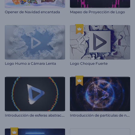
Opener de Navidad encantada
Mapeo de Proyección de Logo
Logo Humo a Cámara Lenta
Logo Choque Fuerte
I
ntroducción de esferas abstractas con glitches
I
ntroducción de partículas de neón en llamas