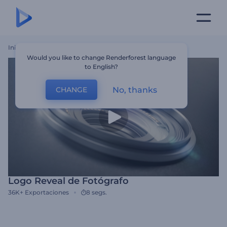
Inicio
Plantillas
Logo Reveal De Fotógrafo
Would you like to change Renderforest language
to English?
No, thanks
CHANGE
Logo Reveal de Fotógrafo
36K+
Exportaciones
8 segs.