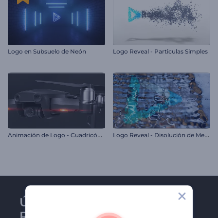
Logo en Subsuelo de Neón
Logo Reveal - Particulas Simples
A
nimación de Logo - Cuadricóptero
L
ogo Reveal - Disolución de Metal
Únase al boletín de
Renderforest