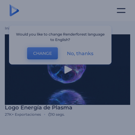
Inicio
Plantillas
Logo Energía De Plasma
Would you like to change Renderforest language
to English?
No, thanks
CHANGE
Logo Energía de Plasma
27K+
Exportaciones
10 segs.