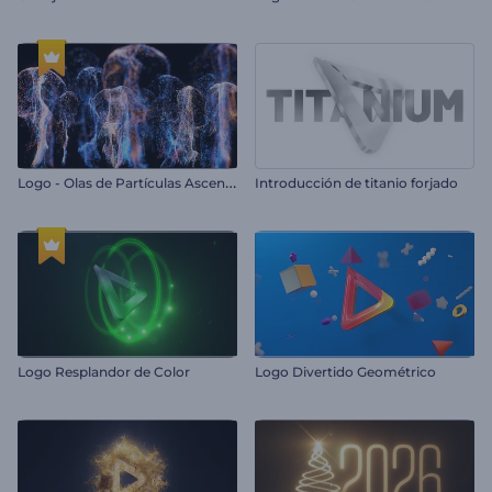
L
ogo - Olas de Partículas Ascendentes
Introducción de titanio forjado
Logo Resplandor de Color
Logo Divertido Geométrico