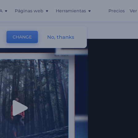
A
Páginas web
Herramientas
Precios
Ver
No, thanks
CHANGE