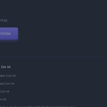
ertas
nirse
 De IA
deo Con IA
nes Con IA
 Con IA
on IA