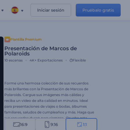
Iniciar sesión
Pruébalo gratis
Plantilla Premium
Presentación de Marcos de
Polaroids
10
escenas
4K+
Exportaciones
Flexible
Forme una hermosa colección de sus recuerdos
más brillantes con la Presentación de Marcos de
Polaroids. Cargue sus imágenes más cálidas y
reciba un video de alta calidad en minutos. Ideal
para presentaciones de viajes o bodas, álbumes
familiares, saludos de cumpleaños y más. Haga que
sus recuerdos duren para siempre. ¡Pruebe esta
plantilla!
16:9
9:16
1:1