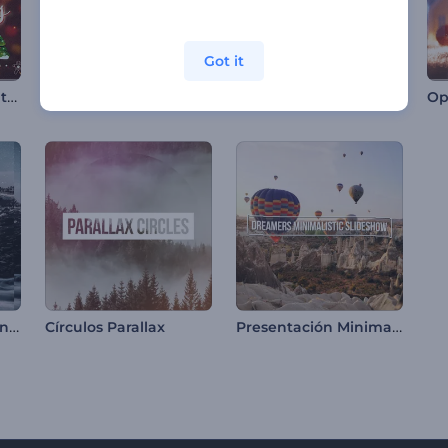
Got it
Presentación brillante de diapositivas de Navidad
Intro - Tarjetas de San Valentín
Paquete de Reels del Día de la Bastilla
Presentación de Transiciones Fragmentadas
Presentación Minimalista - Soñadores
Círculos Parallax