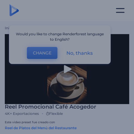
Inicio
Plantillas
Reel Promocional Café Acogedor
Would you like to change Renderforest language
to English?
No, thanks
CHANGE
Reel Promocional Café Acogedor
4K+
Exportaciones
Flexible
Este video preset fue creado con
Reel de Platos del Menú del Restaurante