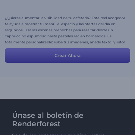
¿Quieres aumentar la visibilidad de tu cafetería? Este reel acogedor
te ayuda a mostrar tu menú, el espacio y las ofertas del día en
segundos. Usa las escenas prehechas para resaltar desde un
cappuccino espumoso hasta pasteles recién horneados. Es
totalmente personalizable: sube tus imágenes, añade texto ¡y listo!
Crea ahora y aumenta el engagement en todas tus redes sociales.
Crear Ahora
Únase al boletín de
Renderforest