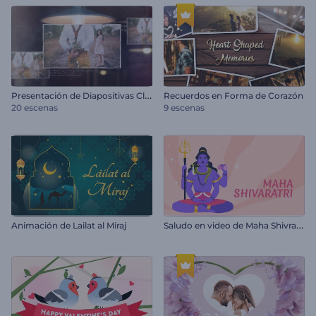
P
resentación de Diapositivas Clásica Vintage
Recuerdos en Forma de Corazón
20 escenas
9 escenas
S
aludo en video de Maha Shivratri
Animación de Lailat al Miraj