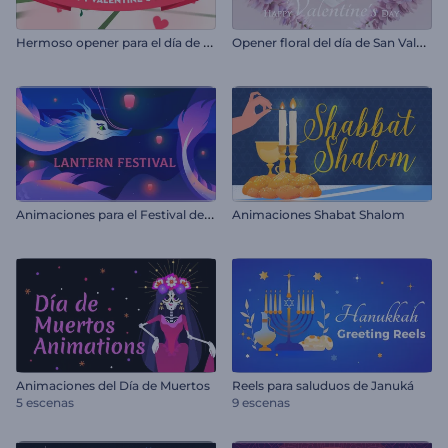
H
ermoso opener para el día de San Valentín
O
pener floral del día de San Valentín
A
nimaciones para el Festival de los Faroles
Animaciones Shabat Shalom
Animaciones del Día de Muertos
Reels para saluduos de Januká
5 escenas
9 escenas