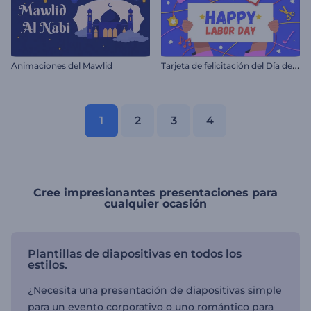
T
arjeta de felicitación del Día del Trabajo
Animaciones del Mawlid
1
2
3
4
Cree impresionantes presentaciones para
cualquier ocasión
Plantillas de diapositivas en todos los
estilos.
¿Necesita una presentación de diapositivas simple
para un evento corporativo o uno romántico para