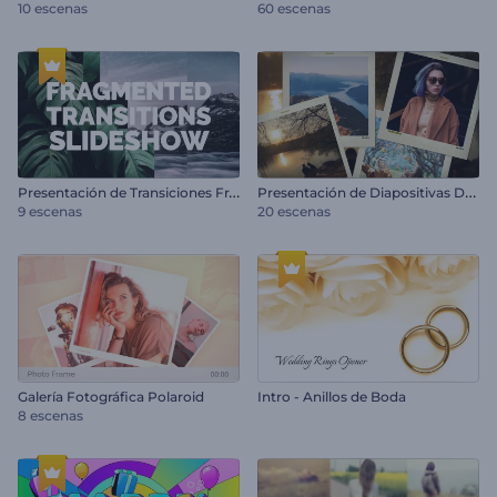
10 escenas
60 escenas
P
resentación de Transiciones Fragmentadas
P
resentación de Diapositivas Deslizantes
9 escenas
20 escenas
Galería Fotográfica Polaroid
Intro - Anillos de Boda
8 escenas