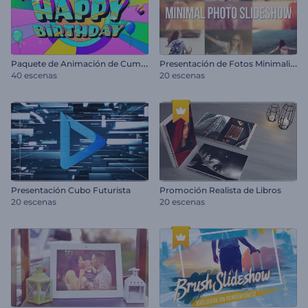
P
aquete de Animación de Cumpleaños Colorido
P
resentación de Fotos Minimalista
40 escenas
20 escenas
Presentación Cubo Futurista
Promoción Realista de Libros
20 escenas
20 escenas