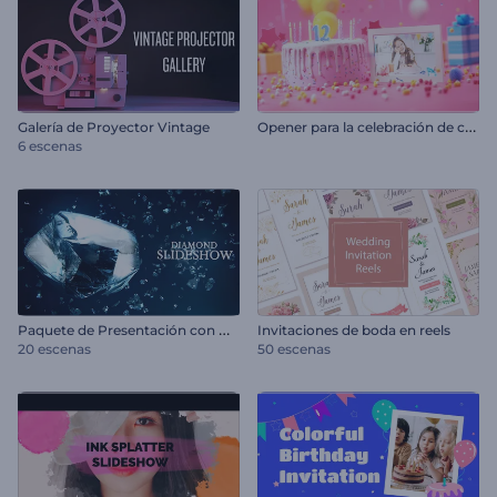
O
pener para la celebración de cumpleaños
Galería de Proyector Vintage
6 escenas
P
aquete de Presentación con Diamantes
Invitaciones de boda en reels
20 escenas
50 escenas