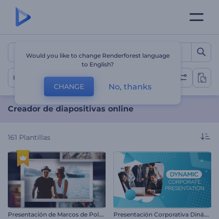
Creador de diapositivas on
Would you like to change Renderforest language
to English?
Pres. de Diapositivas
No, thanks
CHANGE
Creador de diapositivas online
161
Plantillas
P
resentación de Marcos de Polaroids
P
resentación Corporativa Dinámica