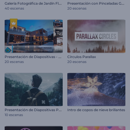
G
alería Fotográfica de Jardín Floral
P
resentación con Pinceladas Grunge
40 escenas
20 escenas
P
resentación de Diapositivas - Bienes Raíces
Círculos Parallax
20 escenas
20 escenas
P
resentación de Diapositivas Parallax Moderna
Intro de copos de nieve brillantes
10 escenas