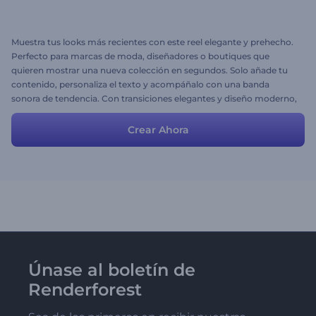
Muestra tus looks más recientes con este reel elegante y prehecho.
Perfecto para marcas de moda, diseñadores o boutiques que
quieren mostrar una nueva colección en segundos. Solo añade tu
contenido, personaliza el texto y acompáñalo con una banda
sonora de tendencia. Con transiciones elegantes y diseño moderno,
tu colección captará todas las miradas. Crea ahora y deja que tu
colección robe el show.
Crear Ahora
Únase al boletín de
Renderforest