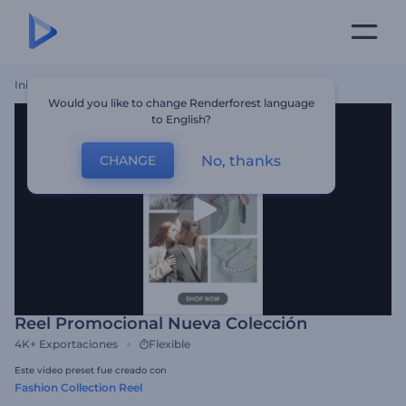
Inicio
Plantillas
Reel Promocional Nueva Colección
Would you like to change Renderforest language
to English?
No, thanks
CHANGE
Reel Promocional Nueva Colección
4K+
Exportaciones
Flexible
Este video preset fue creado con
Fashion Collection Reel