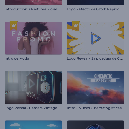
Introducción a Perfume Floral
Logo - Efecto de Glitch Rápido
L
ogo Reveal - Salpicadura de Colores
Intro de Moda
Logo Reveal - Cámara Vintage
Intro - Nubes Cinematográficas