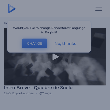
Inicio
Plantillas
Intro Breve - Quiebre De Suelo
Would you like to change Renderforest language
to English?
No, thanks
CHANGE
Intro Breve - Quiebre de Suelo
24K+
Exportaciones
7 segs.