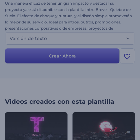
Una manera eficaz de tener un gran impacto y destacar su
proyecto ya está disponible con la plantilla Intro Breve - Quiebre de
Suelo. El efecto de choque y ruptura, y el diseño simple promoverán
lo mejor de su servicio. Ideal para intros, outros, promociones,
presentaciones corporativas o de empresas, proyectos de
negocios, canales de YouTube, aperturas para eventos especiales y
Versión de texto
mucho más. Disponible en dos versiones. Esta es la versión de
texto. Simplemente ajuste su texto y ¡obtenga una impresionante
intro de logo!
Crear Ahora
Videos creados con esta plantilla