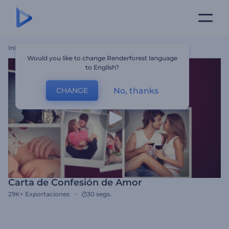
Inicio
Plantillas
Carta De Confesión De Amor
Would you like to change Renderforest language
to English?
No, thanks
CHANGE
Carta de Confesión de Amor
29K+
Exportaciones
30 segs.