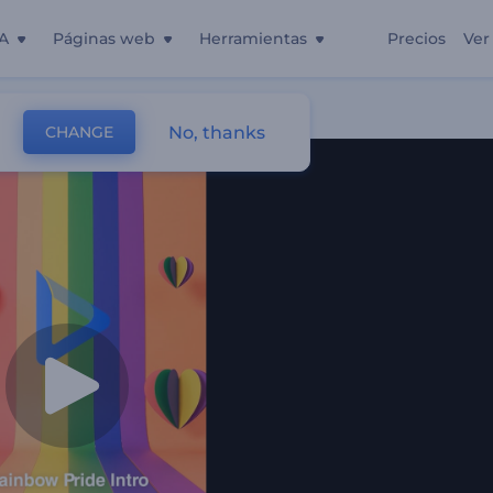
A
Páginas web
Herramientas
Precios
Ver
No, thanks
CHANGE