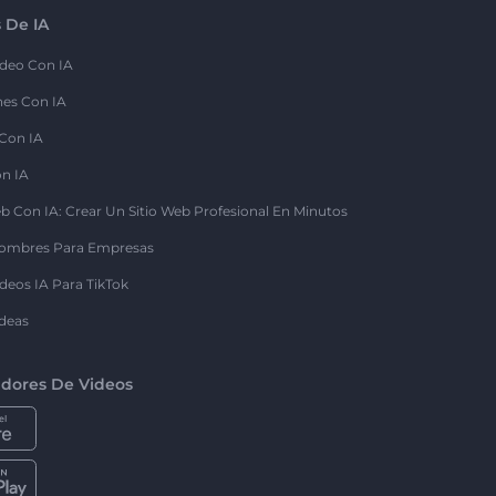
 De IA
deo Con IA
nes Con IA
 Con IA
on IA
b Con IA: Crear Un Sitio Web Profesional En Minutos
ombres Para Empresas
deos IA Para TikTok
deas
dores De Videos