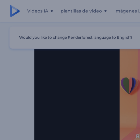
Videos IA
plantillas de video
Imágenes I
Inicio
Plantillas
Introducción Arcoíris Del Orgullo
Would you like to change Renderforest language to English?