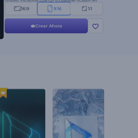
Orgullo, iniciativas LGBTQ+ o cualquier ocasión en
la que quieras difundir mensajes de amor e
16:9
9:16
1:1
igualdad. ¡Pruébala ahora!
Crear Ahora