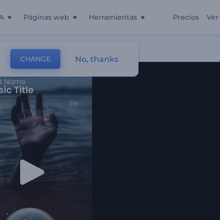
A
Páginas web
Herramientas
Precios
Ver
cos
No, thanks
CHANGE