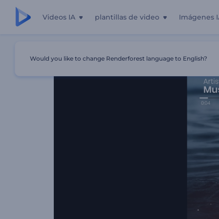
Videos IA
plantillas de video
Imágenes I
Inicio
Plantillas
Visualizador De Música De Beats Ritmi
Would you like to change Renderforest language to English?