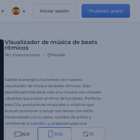
Iniciar sesión
Pruébalo gratis
Visualizador de música de beats
ritmicos
3K+
Exportaciones
Flexible
Súbele la energía a tus temas con nuestro
visualizador de música de beats ritmicos. Esta
plantilla permite darle vida a tu música con visuales
vibrantes que pulsan al ritmo de tus beats. Perfecta
para DJs, productores musicales o músicos que
buscan promover o lanzar sus temas con estilo.
Personalízala con tu pista, nombre de artista y
nombre de la canción, ¡y prepárate para una
experiencia musical única! Crea ahora y amplía tu
16:9
9:16
1:1
base de fans.