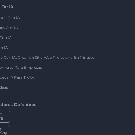
 De IA
deo Con IA
nes Con IA
 Con IA
on IA
b Con IA: Crear Un Sitio Web Profesional En Minutos
ombres Para Empresas
deos IA Para TikTok
deas
dores De Videos