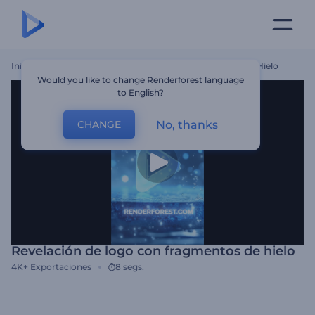
Inicio
Plantillas
Revelación De Logo Con Fragmentos De Hielo
Would you like to change Renderforest language
to English?
No, thanks
CHANGE
Revelación de logo con fragmentos de hielo
4K+
Exportaciones
8 segs.