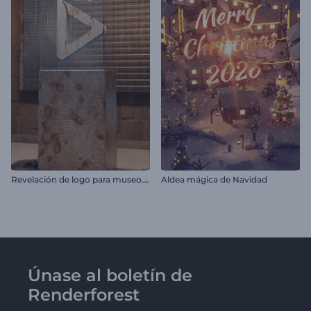
R
evelación de logo para museo de arte
Aldea mágica de Navidad
Únase al boletín de
Renderforest