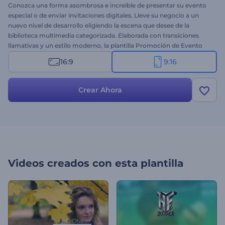
Conozca una forma asombrosa e increíble de presentar su evento
especial o de enviar invitaciones digitales. Lleve su negocio a un
nuevo nivel de desarrollo eligiendo la escena que desee de la
biblioteca multimedia categorizada. Elaborada con transiciones
llamativas y un estilo moderno, la plantilla Promoción de Evento
Especial será perfecta para presentar un evento especial, una intro
16:9
9:16
corporativa/de conferencia, un demo reel de producción,
programas de cine/televisión y mucho más. Cree su historia de
Instagram en segundos. ¡Pruébela gratis hoy mismo!
Crear Ahora
Videos creados con esta plantilla